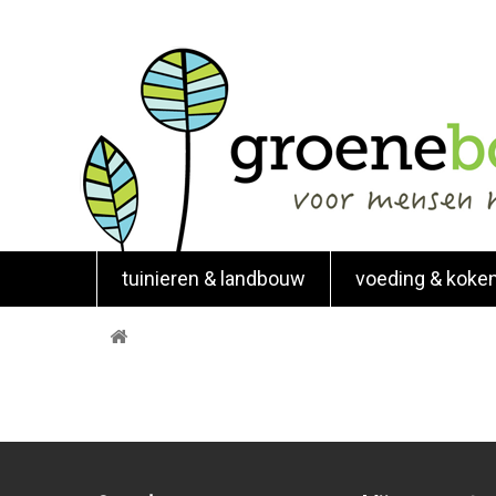
tuinieren & landbouw
voeding & koke