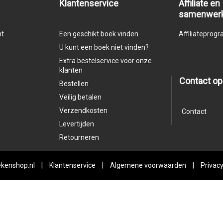
Klantenservice
Affiliate en
samenwer
nt
Een geschikt boek vinden
Affiliatepro
U kunt een boek niet vinden?
Extra bestelservice voor onze
klanten
Contact o
Bestellen
Veilig betalen
Verzendkosten
Contact
Levertijden
Retourneren
kenshop.nl
|
Klantenservice
|
Algemene voorwaarden
|
Privacy