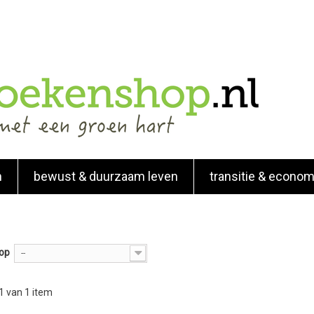
n
bewust & duurzaam leven
transitie & econom
 op
--
 1 van 1 item