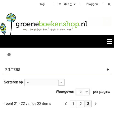
Blog
(leeg)
Inloggen
FILTERS
Sorteren op
--
Weergeven
per pagina
10
Toont 21 - 22 van de 22 items
1
2
3