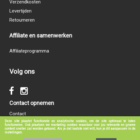
Verzendkosten
Levertijden
Retourneren
Affiliate en samenwerken
Affiliateprogramma
Volg ons
Contact opnemen
Contact
Deze site plaatst functionele en analytische cookies, om de site optimaal te laten
functioneren. Ook plaatsen we marketing cookies waardoor voor jou relevante en groene
content sneller zal worden getoond. Als je dat laatste niet wilt, kun je dit aanpassen in de
instellingen.
© 2017 - 2026
groeneboekenshop.nl
|
Klantenservice
|