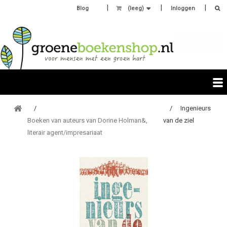
Blog
(leeg)
Inloggen
Ingenieurs
Boeken van auteurs van Dorine Holman&,
van de ziel
literair agent/impresariaat