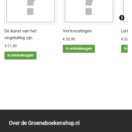
De kunst van het
Vertroostingen
Liefd
ongelukkig zijn
€ 26,99
€ 22,9
€ 21,50
In winkelwagen
In w
In winkelwagen
Over de Groeneboekenshop.nl