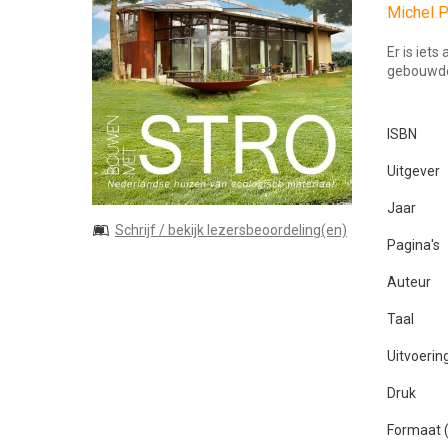
Michel 
Er is iet
gebouwde
ISBN
Uitgever
Jaar
Schrijf / bekijk lezersbeoordeling(en)
Pagina's
Auteur
Taal
Uitvoerin
Druk
Formaat