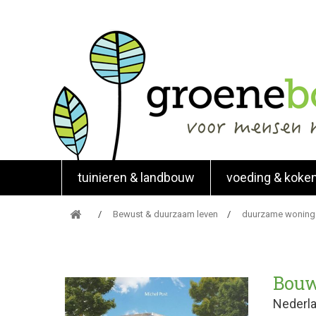
tuinieren & landbouw
voeding & koke
Bewust & duurzaam leven
duurzame woning
Bouw
Nederla