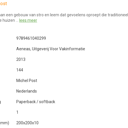
Post
s aan een gebouw van stro en leem dat gevoelens oproept die traditionee
 huizen …
lees meer
9789461040299
Aeneas, Uitgeverij Voor Vakinformatie
2013
144
Michel Post
Nederlands
g
Paperback / softback
1
 (mm)
200x200x10