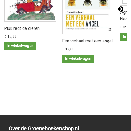
Agrar
Neder
€ 39,9
Pluk redt de dieren
€ 17,99
In w
Een verhaal met een angel
In winkelwagen
€ 17,50
In winkelwagen
Over de Groeneboekenshop.nl