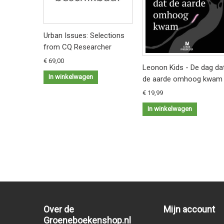
Urban Issues: Selections
from CQ Researcher
€ 69,00
Leonon Kids - De dag da
In winkelwagen
de aarde omhoog kwam
€ 19,99
In winkelwagen
Over de
Mijn account
Groeneboekenshop.nl