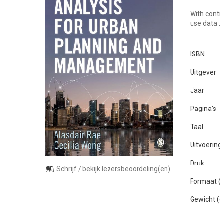
With cont
use data
ISBN
Uitgever
Jaar
Pagina's
Taal
Uitvoerin
Druk
Schrijf / bekijk lezersbeoordeling(en)
Formaat
Gewicht 