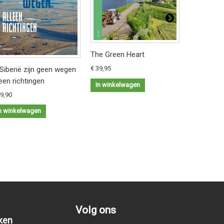
The Green Heart
Het Groen
€ 39,95
€ 39,95
 Siberië zijn geen wegen
leen richtingen
In winkelwagen
In winkel
29,90
n winkelwagen
Volg ons
ken