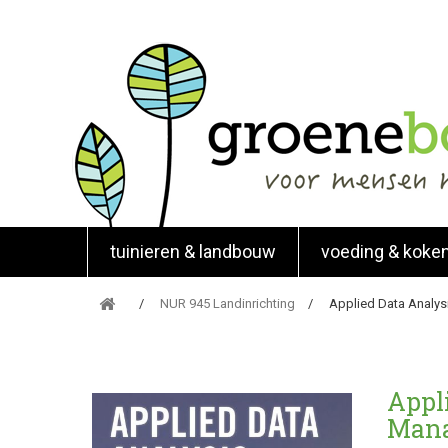
tuinieren & landbouw
voeding & koke
NUR 945 Landinrichting
Applied Data Analys
Appl
Man