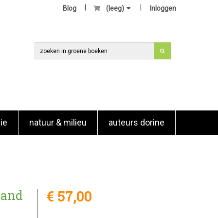
Blog
(leeg)
Inloggen
ie
natuur & milieu
auteurs dorine
€ 57,00
 and