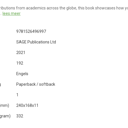
ributions from academics across the globe, this book showcases how y
 …
lees meer
9781526496997
SAGE Publications Ltd
2021
192
Engels
g
Paperback / softback
1
 (mm)
240x168x11
(gram)
332