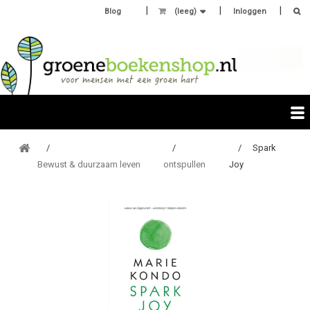
Blog
(leeg)
Inloggen
Spark
Bewust & duurzaam leven
ontspullen
Joy