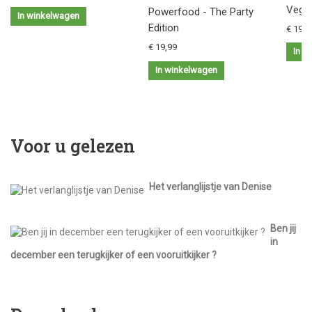
Vegan
Powerfood - The Party
In winkelwagen
Edition
€ 19,9
€ 19,99
In w
In winkelwagen
Voor u gelezen
Het verlanglijstje van Denise
Ben jij
in
december een terugkijker of een vooruitkijker ?