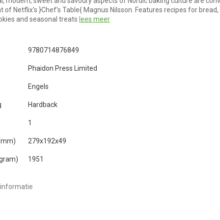
al, modern, sweet and savoury aspects of Nordic baking culture are con
t of Netflix's }Chef's Table{ Magnus Nilsson. Features recipes for bread, 
okies and seasonal treats
lees meer
9780714876849
Phaidon Press Limited
Engels
g
Hardback
1
 (mm)
279x192x49
(gram)
1951
informatie