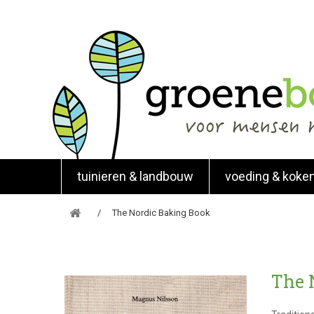
tuinieren & landbouw
voeding & koke
The Nordic Baking Book
The 