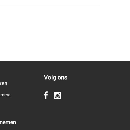
Volg ons
ken
gramma
pnemen