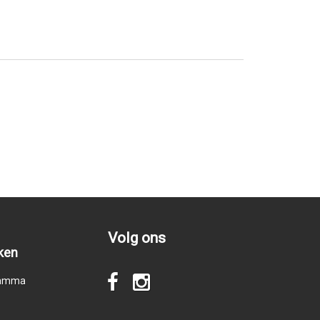
Volg ons
ken
gramma