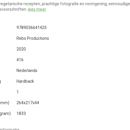
 vegetarische recepten, prachtige fotografie en vormgeving, eenvoudige
svoorschriften.
lees meer
9789036641425
Rebo Productions
2020
416
Nederlands
g
Hardback
1
 (mm)
264x217x44
(gram)
1833
informatie