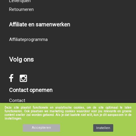
Levertijden
Retourneren
Affiliate en samenwerken
Affiliateprogramma
Volg ons
Contact opnemen
Contact
Deze site plaatst functionele en analytische cookies, om de site optimaal te laten
functioneren. Ook plaatsen we marketing cookies waardoor voor jou relevante en groene
content sneller zal worden getoond. Als je dat laatste niet wilt, kun je dit aanpassen in de
instellingen.
© 2017 - 2026
groeneboekenshop.nl
|
Klantenservice
|
Algemene voorwaarden
|
Privacy verklaring
|
Disclaimer
Accepteren
Instellen