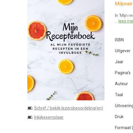
Miljonai
In ‘Mijn r
…
lees me
ISBN
Uitgever
Jaar
Pagina's
Auteur
Taal
Uitvoerin
Schrijf / bekijk lezersbeoordeling(en)
Druk
Inkijkexemplaar
Formaat