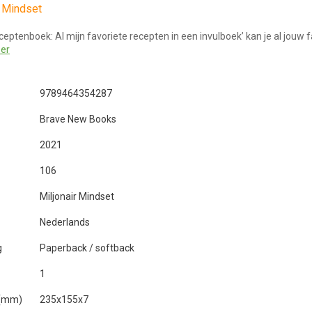
r Mindset
eceptenboek: Al mijn favoriete recepten in een invulboek’ kan je al jouw 
er
9789464354287
Brave New Books
2021
106
Miljonair Mindset
Nederlands
g
Paperback / softback
1
 (mm)
235x155x7