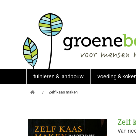
tuinieren & landbouw
voeding & koke
Zelf kaas maken
Zelf
Van ric