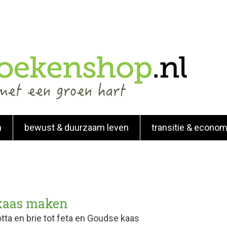
n
bewust & duurzaam leven
transitie & econom
 kaas maken
otta en brie tot feta en Goudse kaas