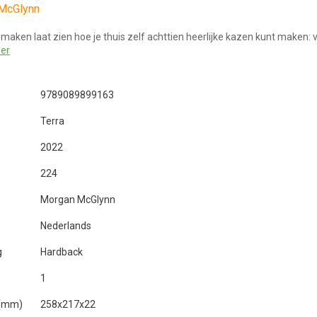
McGlynn
 maken laat zien hoe je thuis zelf achttien heerlijke kazen kunt maken: v
er
9789089899163
Terra
2022
224
Morgan McGlynn
Nederlands
g
Hardback
1
 (mm)
258x217x22