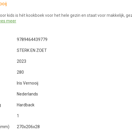
ooij
oor kids is hét kookboek voor het hele gezin en staat voor makkelijk, g
ees meer
9789464439779
STERK EN ZOET
2023
280
Iris Vernooij
Nederlands
g
Hardback
1
 (mm)
270x206x28