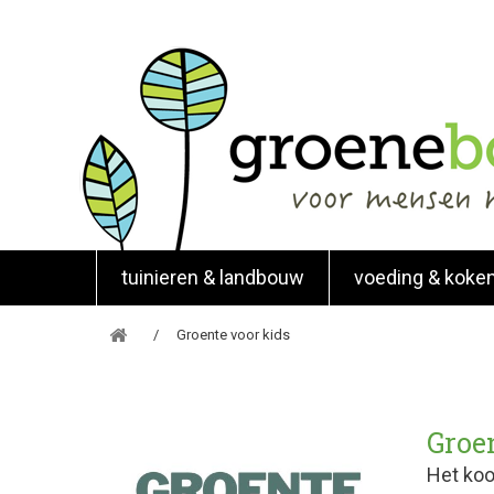
tuinieren & landbouw
voeding & koke
Groente voor kids
Groe
Het koo