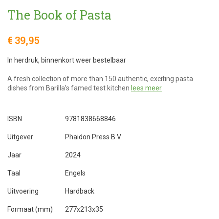
The Book of Pasta
€ 39,95
In herdruk, binnenkort weer bestelbaar
A fresh collection of more than 150 authentic, exciting pasta
dishes from Barilla’s famed test kitchen
lees meer
ISBN
9781838668846
Uitgever
Phaidon Press B.V.
Jaar
2024
Taal
Engels
Uitvoering
Hardback
Formaat (mm)
277x213x35