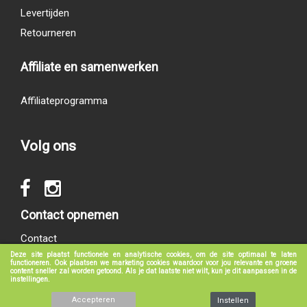
Levertijden
Retourneren
Affiliate en samenwerken
Affiliateprogramma
Volg ons
Contact opnemen
Contact
Deze site plaatst functionele en analytische cookies, om de site optimaal te laten
functioneren. Ook plaatsen we marketing cookies waardoor voor jou relevante en groene
content sneller zal worden getoond. Als je dat laatste niet wilt, kun je dit aanpassen in de
instellingen.
© 2017 - 2026
groeneboekenshop.nl
|
Klantenservice
|
Algemene voorwaarden
|
Privacy verklaring
|
Disclaimer
Accepteren
Instellen