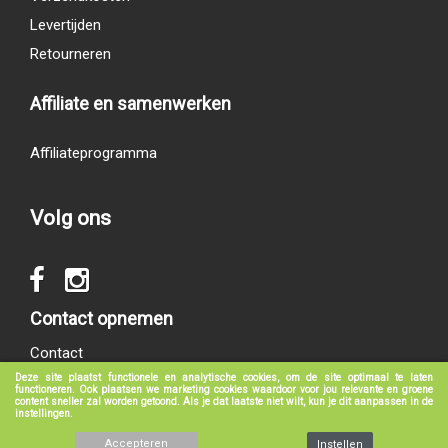
Levertijden
Retourneren
Affiliate en samenwerken
Affiliateprogramma
Volg ons
Contact opnemen
Contact
Deze site plaatst functionele en analytische cookies, om de site optimaal te laten
functioneren. Ook plaatsen we marketing cookies waardoor voor jou relevante en groene
content sneller zal worden getoond. Als je dat laatste niet wilt, kun je dit aanpassen in de
instellingen.
© 2017 - 2026
groeneboekenshop.nl
|
Klantenservice
|
Algemene voorwaarden
|
Privacy verklaring
|
Disclaimer
Accepteren
Instellen