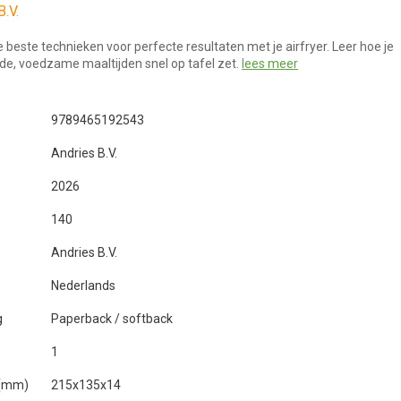
B.V.
 beste technieken voor perfecte resultaten met je airfryer. Leer hoe je
de, voedzame maaltijden snel op tafel zet.
lees meer
9789465192543
Andries B.V.
2026
140
Andries B.V.
Nederlands
g
Paperback / softback
1
 (mm)
215x135x14