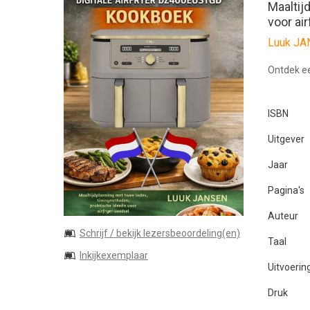
Maaltij
voor ai
Luuk J
Ontdek ee
ISBN
Uitgever
Jaar
Pagina's
Auteur
Schrijf / bekijk lezersbeoordeling(en)
Taal
Inkijkexemplaar
Uitvoerin
Druk