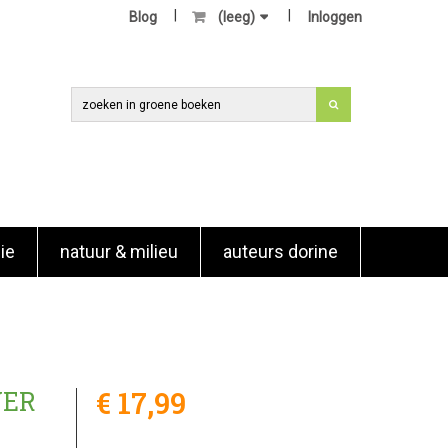
Blog
(leeg)
Inloggen
ie
natuur & milieu
auteurs dorine
€ 17,99
YER