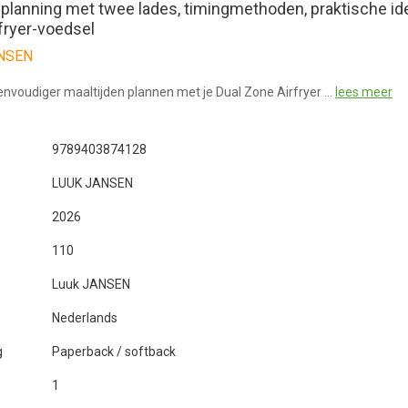
dplanning met twee lades, timingmethoden, praktische i
rfryer-voedsel
ANSEN
nvoudiger maaltijden plannen met je Dual Zone Airfryer …
lees meer
9789403874128
LUUK JANSEN
2026
110
Luuk JANSEN
Nederlands
g
Paperback / softback
1