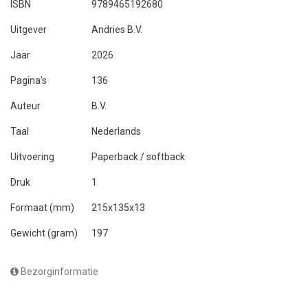
ISBN
9789465192680
Uitgever
Andries B.V.
Jaar
2026
Pagina's
136
Auteur
B.V.
Taal
Nederlands
Uitvoering
Paperback / softback
Druk
1
Formaat (mm)
215x135x13
Gewicht (gram)
197
Bezorginformatie