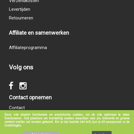
Verzendkosten
Levertijden
Retourneren
Affiliate en samenwerken
Affiliateprogramma
Volg ons
Contact opnemen
Contact
Deze site plaatst functionele en analytische cookies, om de site optimaal te laten
functioneren. Ook plaatsen we marketing cookies waardoor voor jou relevante en groene
content sneller zal worden getoond. Als je dat laatste niet wilt, kun je dit aanpassen in de
instellingen.
© 2017 - 2026
groeneboekenshop.nl
|
Klantenservice
|