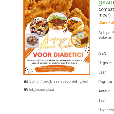
gezon
compati
meer).
Clara Fe
Airfryer 
suikerar
ISBN
Uitgever
Jaar
Schrijf / bekijk lezersbeoordeling(en)
Pagina's
Inkijkexemplaar
Auteur
Taal
Uitvoerin