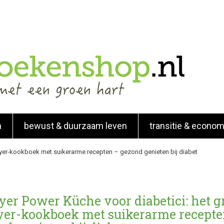
n
bewust & duurzaam leven
transitie & econom
rfryer-kookboek met suikerarme recepten – gezond genieten bij diabet
yer Power Küche voor diabetici: het g
ryer-kookboek met suikerarme recepte