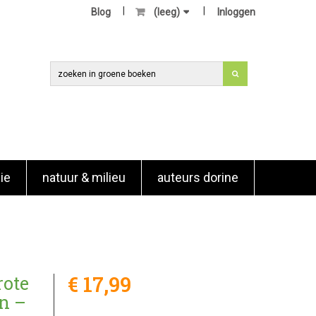
Blog
(leeg)
Inloggen
ie
natuur & milieu
auteurs dorine
€ 17,99
rote
n –