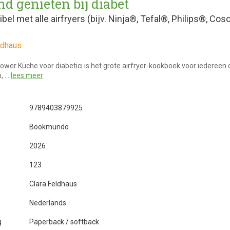
d genieten bij diabet
bel met alle airfryers (bijv. Ninja®, Tefal®, Philips®, Cos
ldhaus
Power Küche voor diabetici is het grote airfryer-kookboek voor iedereen 
m, …
lees meer
9789403879925
Bookmundo
2026
123
Clara Feldhaus
Nederlands
g
Paperback / softback