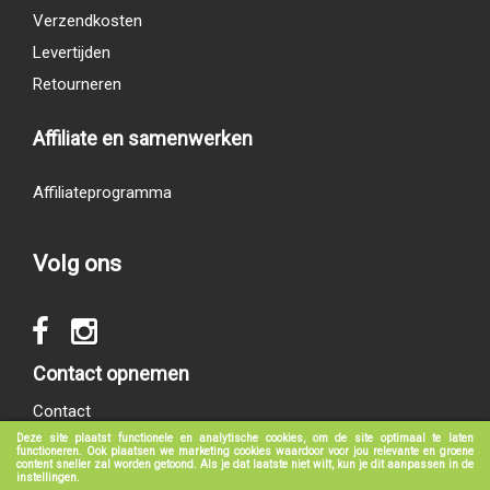
Verzendkosten
Levertijden
Retourneren
Affiliate en samenwerken
Affiliateprogramma
Volg ons
Contact opnemen
Contact
Deze site plaatst functionele en analytische cookies, om de site optimaal te laten
functioneren. Ook plaatsen we marketing cookies waardoor voor jou relevante en groene
content sneller zal worden getoond. Als je dat laatste niet wilt, kun je dit aanpassen in de
instellingen.
© 2017 - 2026
groeneboekenshop.nl
|
Klantenservice
|