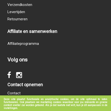
Verzendkosten
Levertijden
Retourneren
Affiliate en samenwerken
Affiliateprogramma
Volg ons
Contact opnemen
Contact
Deze site plaatst functionele en analytische cookies, om de site optimaal te laten
functioneren. Ook plaatsen we marketing cookies waardoor voor jou relevante en groene
content sneller zal worden getoond. Als je dat laatste niet wilt, kun je dit aanpassen in de
instellingen.
© 2017 - 2026
groeneboekenshop.nl
|
Klantenservice
|