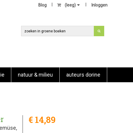
Blog
(leeg)
Inloggen
ie
natuur & milieu
auteurs dorine
€ 14,89
er
Gemüse,