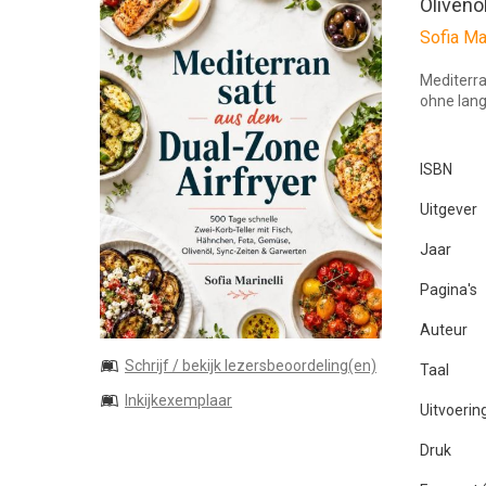
Olivenö
Sofia Mar
Mediterr
ohne lang
ISBN
Uitgever
Jaar
Pagina's
Auteur
Schrijf / bekijk lezersbeoordeling(en)
Taal
Inkijkexemplaar
Uitvoerin
Druk