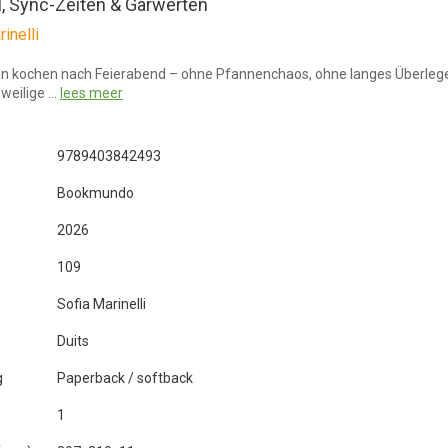
l, Sync-Zeiten & Garwerten
inelli
an kochen nach Feierabend – ohne Pfannenchaos, ohne langes Überleg
weilige …
lees meer
9789403842493
Bookmundo
2026
109
Sofia Marinelli
Duits
g
Paperback / softback
1