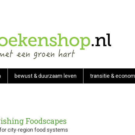
n
bewust & duurzaam leven
transitie & econom
rishing Foodscapes
for city-region food systems