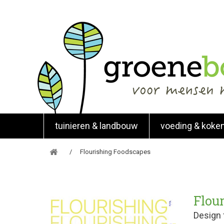
tuinieren & landbouw
voeding & koke
Flourishing Foodscapes
Flou
Design 