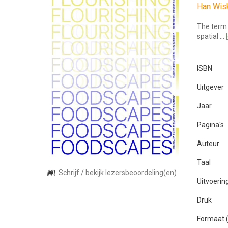
Han Wisk
The term 
spatial …
ISBN
Uitgever
Jaar
Pagina's
Auteur
Taal
Schrijf / bekijk lezersbeoordeling(en)
Uitvoerin
Druk
Formaat