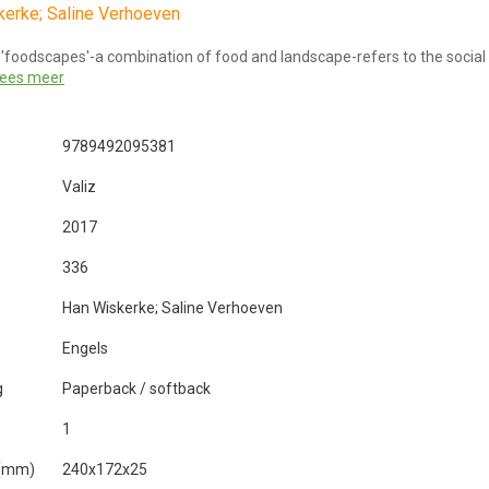
erke; Saline Verhoeven
'foodscapes'-a combination of food and landscape-refers to the social
lees meer
9789492095381
Valiz
2017
336
Han Wiskerke; Saline Verhoeven
Engels
g
Paperback / softback
1
 (mm)
240x172x25