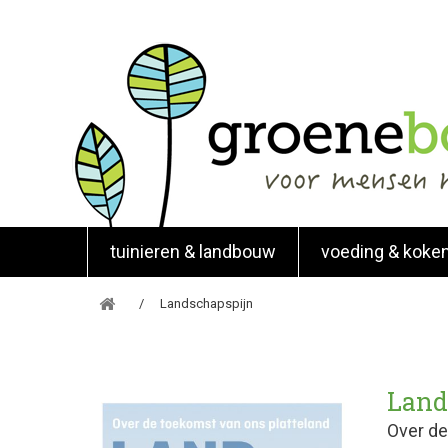
tuinieren & landbouw
voeding & koke
Landschapspijn
Land
Over de