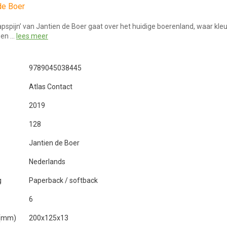
de Boer
pspijn’ van Jantien de Boer gaat over het huidige boerenland, waar kle
 en …
lees meer
9789045038445
Atlas Contact
2019
128
Jantien de Boer
Nederlands
g
Paperback / softback
6
 (mm)
200x125x13