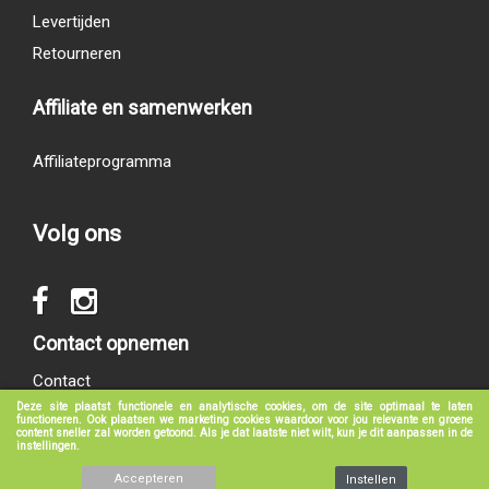
Levertijden
Retourneren
Affiliate en samenwerken
Affiliateprogramma
Volg ons
Contact opnemen
Contact
Deze site plaatst functionele en analytische cookies, om de site optimaal te laten
functioneren. Ook plaatsen we marketing cookies waardoor voor jou relevante en groene
content sneller zal worden getoond. Als je dat laatste niet wilt, kun je dit aanpassen in de
instellingen.
© 2017 - 2026
groeneboekenshop.nl
|
Klantenservice
|
Algemene voorwaarden
|
Privacy verklaring
|
Disclaimer
Accepteren
Instellen