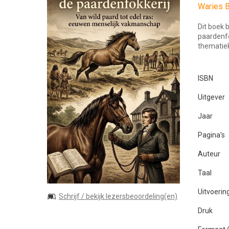
Waries B
Dit boek 
paardenfo
thematie
ISBN
Uitgever
Jaar
Pagina's
Auteur
Taal
Uitvoerin
Schrijf / bekijk lezersbeoordeling(en)
Druk