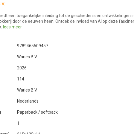
.V.
biedt een toegankelijke inleiding tot de geschiedenis en ontwikkelingen i
kkerij door de eeuwen heen. Ontdek de invloed van AI op deze fascine
k.
lees meer
9789465509457
Waries B.V.
2026
114
Waries B.V.
Nederlands
g
Paperback / softback
1