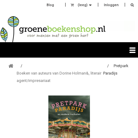
Blog
(leeg)
Inloggen
Pretpark
Boeken van auteurs van Dorine Holman&, literair
Paradijs
agent/impresariaat