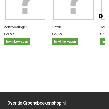
Vertroostingen
Liefde
Borde
€ 26,99
€ 22,99
€ 27,9
In winkelwagen
In winkelwagen
In w
Over de Groeneboekenshop.nl