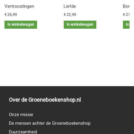
Vertroostingen
Liefde
Borde
€ 26,99
€ 22,99
€ 27,9
In winkelwagen
In winkelwagen
In w
Over de Groeneboekenshop.nl
Onze missie
De mensen achter de Groeneboekenshop
Duurzaamheid