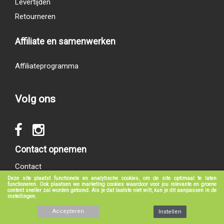
Levertijden
Retourneren
Affiliate en samenwerken
Affiliateprogramma
Volg ons
Contact opnemen
Contact
Deze site plaatst functionele en analytische cookies, om de site optimaal te laten
functioneren. Ook plaatsen we marketing cookies waardoor voor jou relevante en groene
content sneller zal worden getoond. Als je dat laatste niet wilt, kun je dit aanpassen in de
instellingen.
© 2017 - 2026
groeneboekenshop.nl
|
Klantenservice
|
Algemene voorwaarden
|
Privacy verklaring
|
Disclaimer
Accepteren
Instellen