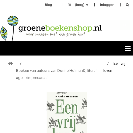
Blog
(leeg)
Inloggen
Een vrij
Boeken van auteurs van Dorine Holman&, literair
leven
agent/impresariaat