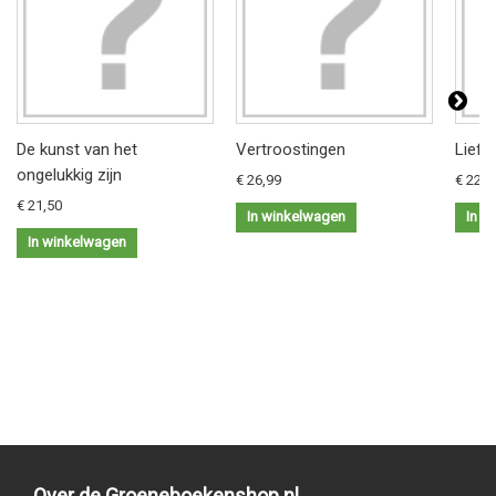
De kunst van het
Vertroostingen
Liefd
ongelukkig zijn
€ 26,99
€ 22,9
€ 21,50
In winkelwagen
In w
In winkelwagen
Over de Groeneboekenshop.nl