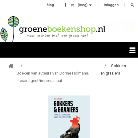
Blog
(leeg)
Inloggen
Gokkers
Boeken van auteurs van Dorine Holman&,
en graaiers
literair agent/impresariaat