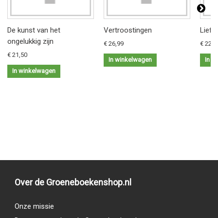
De kunst van het
Vertroostingen
Liefd
ongelukkig zijn
€ 26,99
€ 22,9
€ 21,50
In winkelwagen
In w
In winkelwagen
Over de Groeneboekenshop.nl
Onze missie