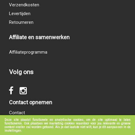
Verzendkosten
Levertijden
Retourneren
Affiliate en samenwerken
Affiliateprogramma
Volg ons
Contact opnemen
Contact
Deze site plaatst functionele en analytische cookies, om de site optimaal te laten
functioneren. Ook plaatsen we marketing cookies waardoor voor jou relevante en groene
content sneller zal worden getoond. Als je dat laatste niet wilt, kun je dit aanpassen in de
instellingen.
© 2017 - 2026
groeneboekenshop.nl
|
Klantenservice
|