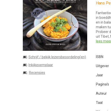
Hans Pe
Fantastis
in boeddh
en in bal
maken tu
Probeer d
uit Tibet,
lees mee
ISBN
Schrijf / bekijk lezersbeoordeling(en)
Inkijkexemplaar
Uitgever
Recensies
Jaar
Pagina's
Auteur
Taal