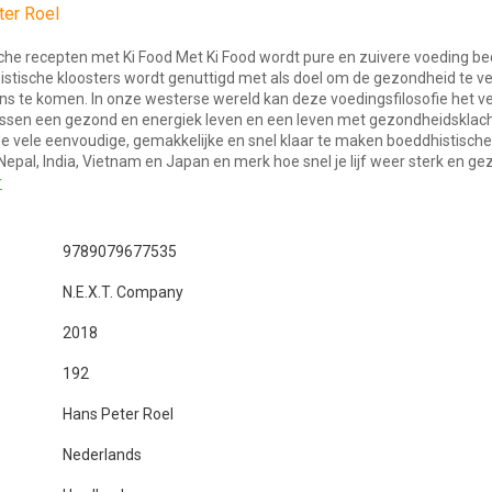
ter Roel
che recepten met Ki Food Met Ki Food wordt pure en zuivere voeding be
istische kloosters wordt genuttigd met als doel om de gezondheid te v
ans te komen. In onze westerse wereld kan deze voedingsfilosofie het ve
ssen een gezond en energiek leven en een leven met gezondheidsklach
e vele eenvoudige, gemakkelijke en snel klaar te maken boeddhistisch
 Nepal, India, Vietnam en Japan en merk hoe snel je lijf weer sterk en gez
r
9789079677535
N.E.X.T. Company
2018
192
Hans Peter Roel
Nederlands