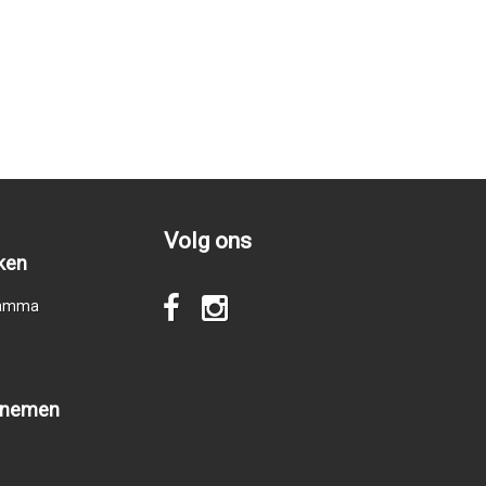
Volg ons
ken
gramma
pnemen