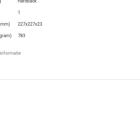
g
Hardback
1
 (mm)
227x227x23
(gram)
783
informatie