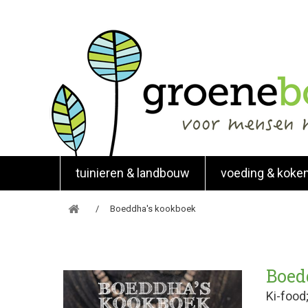
tuinieren & landbouw
voeding & koke
Boeddha's kookboek
Boed
Ki-food