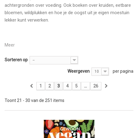
achtergronden over voeding. Ook boeken over kruiden, eetbare
bloemen, wildplukken en hoe je de oogst uit je eigen moestuin
lekker kunt verwerken.
Meer
Sorteren op
--
Weergeven
per pagina
10
1
2
3
4
5
...
26
Toont 21 - 30 van de 251 items