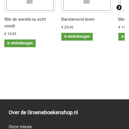
Wie de wereld nu echt
Barstensvol leven
Meer!
voedt
€ 29,95
€ 14,9
€ 19,95
In winkelwagen
In w
In winkelwagen
Over de Groeneboekenshop.nl
Onze missie