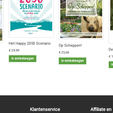
Het Happy 2050 Scenario
Op Scheppen!
De
€ 29,99
€ 25,66
€ 
In winkelwagen
In winkelwagen
I
Klantenservice
Affiliate en