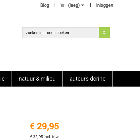
Blog
(leeg)
Inloggen
ie
natuur & milieu
auteurs dorine
€ 29,95
€ 32,95
incl. btw