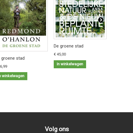
De groene stad
Het lied va
€ 45,00
 groene stad
€ 19,50
In winkelwagen
16,99
In winkel
n winkelwagen
Volg ons