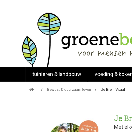
tuinieren & landbouw
voeding & koke
Bewust & duurzaam leven
Je Brein Vitaal
Je Br
Met elk