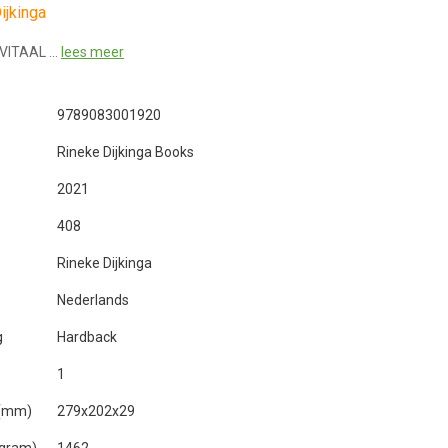
ijkinga
 VITAAL …
lees meer
9789083001920
Rineke Dijkinga Books
2021
408
Rineke Dijkinga
Nederlands
g
Hardback
1
 (mm)
279x202x29
(gram)
1462