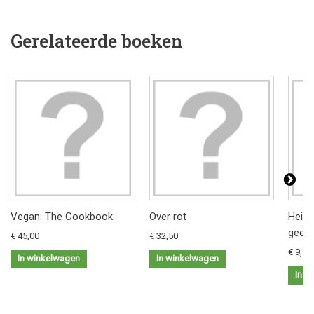
Gerelateerde boeken
Vegan: The Cookbook
Over rot
Heilz
geest
€ 45,00
€ 32,50
€ 9,95
In winkelwagen
In winkelwagen
In w