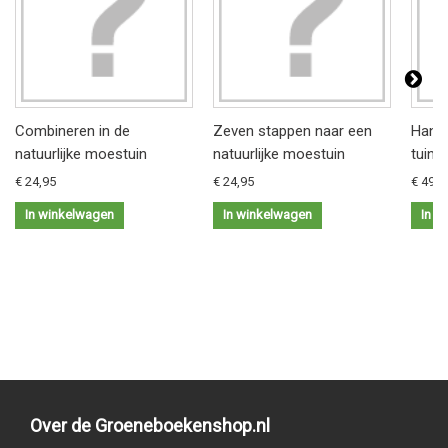
Combineren in de
Zeven stappen naar een
Hand
natuurlijke moestuin
natuurlijke moestuin
tuini
€ 24,95
€ 24,95
€ 49,0
In winkelwagen
In winkelwagen
In w
Over de Groeneboekenshop.nl