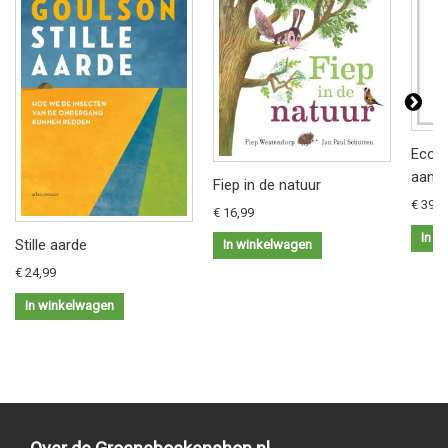
Ecolo
aanle
Fiep in de natuur
€ 39,0
€ 16,99
In w
Stille aarde
In winkelwagen
€ 24,99
In winkelwagen