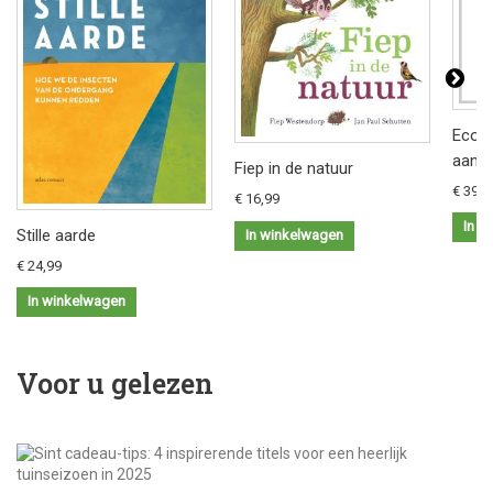
Ecolo
aanle
Fiep in de natuur
€ 39,0
€ 16,99
In w
Stille aarde
In winkelwagen
€ 24,99
In winkelwagen
Voor u gelezen