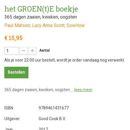
het GROEN(t)E boekje
365 dagen zaaien, kweken, oogsten
Paul Matson; Lucy Anna Scott; SowHow
€ 15,95
Aantal
Als je voor 22:00 uur bestelt, wordt je order vandaag nog verwerkt.
Bestellen
365 dagen zaaien, kweken, oogsten …
lees meer
ISBN
9789461431677
Uitgever
Good Cook B.V.
Jaar
2017