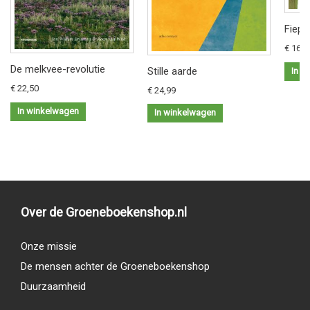
Fiep 
€ 16,9
De melkvee-revolutie
Stille aarde
In w
€ 22,50
€ 24,99
In winkelwagen
In winkelwagen
Over de Groeneboekenshop.nl
Onze missie
De mensen achter de Groeneboekenshop
Duurzaamheid