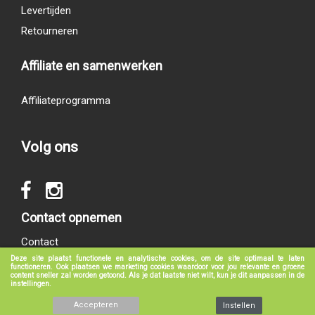
Levertijden
Retourneren
Affiliate en samenwerken
Affiliateprogramma
Volg ons
Contact opnemen
Contact
Deze site plaatst functionele en analytische cookies, om de site optimaal te laten
functioneren. Ook plaatsen we marketing cookies waardoor voor jou relevante en groene
content sneller zal worden getoond. Als je dat laatste niet wilt, kun je dit aanpassen in de
instellingen.
© 2017 - 2026
groeneboekenshop.nl
|
Klantenservice
|
Algemene voorwaarden
|
Privacy verklaring
|
Disclaimer
Accepteren
Instellen