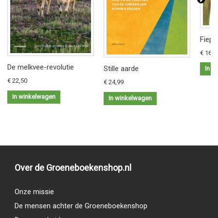
Fiep 
€ 16,9
De melkvee-revolutie
Stille aarde
In w
€ 22,50
€ 24,99
In winkelwagen
In winkelwagen
Over de Groeneboekenshop.nl
Onze missie
De mensen achter de Groeneboekenshop