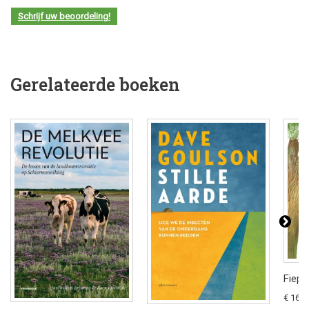
Schrijf uw beoordeling!
Gerelateerde boeken
Fiep 
€ 16,9