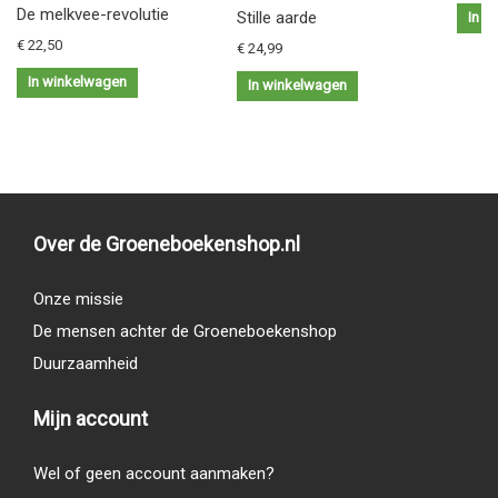
De melkvee-revolutie
Stille aarde
In w
€ 22,50
€ 24,99
In winkelwagen
In winkelwagen
Over de Groeneboekenshop.nl
Onze missie
De mensen achter de Groeneboekenshop
Duurzaamheid
Mijn account
Wel of geen account aanmaken?