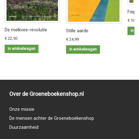
Fiep 
€ 16,9
De melkvee-revolutie
Stille aarde
In w
€ 22,50
€ 24,99
In winkelwagen
In winkelwagen
Over de Groeneboekenshop.nl
Onze missie
De mensen achter de Groeneboekenshop
Duurzaamheid