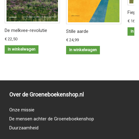
Fiep 
€ 16,9
De melkvee-revolutie
Stille aarde
In w
€ 22,50
€ 24,99
In winkelwagen
In winkelwagen
Over de Groeneboekenshop.nl
Onze missie
De mensen achter de Groeneboekenshop
Duurzaamheid