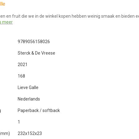
lle
en en fruit die we in de winkel kopen hebben weinig smaak en bieden e
s meer
9789056158026
Sterck & De Vreese
2021
168
Lieve Galle
Nederlands
g
Paperback / softback
1
 (mm)
232x152x23