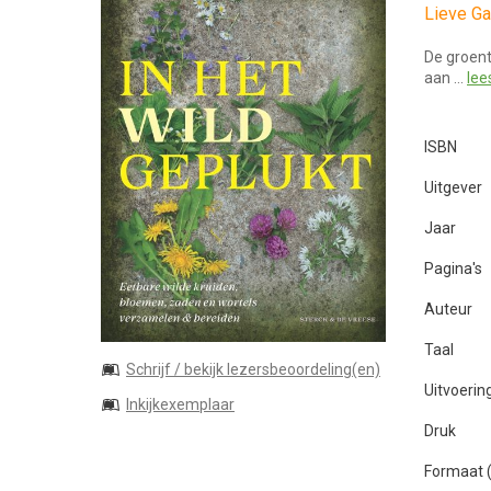
Lieve Ga
De groent
aan …
lee
ISBN
Uitgever
Jaar
Pagina's
Auteur
Taal
Schrijf / bekijk lezersbeoordeling(en)
Uitvoerin
Inkijkexemplaar
Druk
Formaat