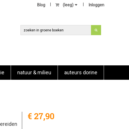
Blog
(leeg)
Inloggen
ie
natuur & milieu
auteurs dorine
€ 27,90
bereiden