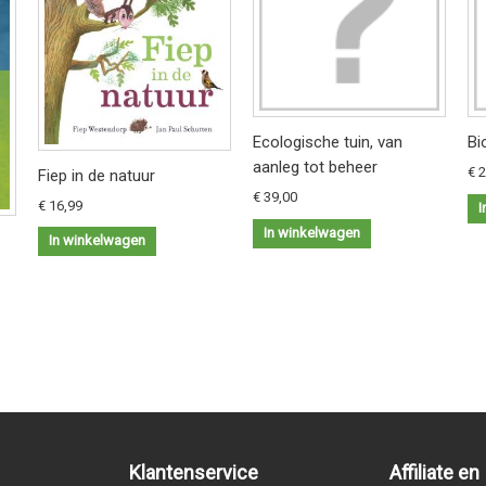
Ecologische tuin, van
Bi
aanleg tot beheer
€ 
Fiep in de natuur
€ 39,00
€ 16,99
I
In winkelwagen
In winkelwagen
Klantenservice
Affiliate en