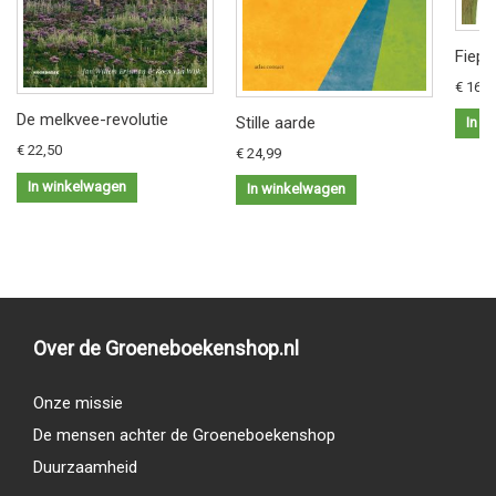
Fiep 
€ 16,9
De melkvee-revolutie
Stille aarde
In w
€ 22,50
€ 24,99
In winkelwagen
In winkelwagen
Over de Groeneboekenshop.nl
Onze missie
De mensen achter de Groeneboekenshop
Duurzaamheid