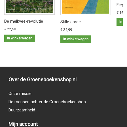
Fiep 
€ 16,9
De melkvee-revolutie
Stille aarde
In w
€ 22,50
€ 24,99
In winkelwagen
In winkelwagen
Over de Groeneboekenshop.nl
Onze missie
De mensen achter de Groeneboekenshop
Duurzaamheid
Mijn account