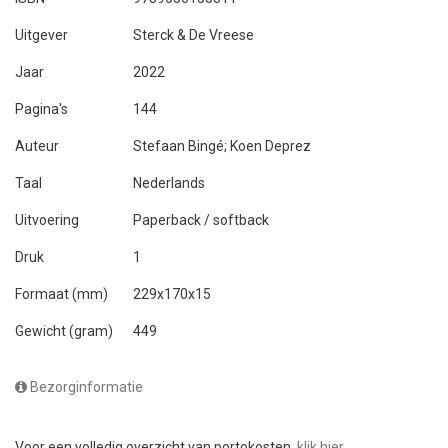
Uitgever
Sterck & De Vreese
Jaar
2022
Pagina's
144
Auteur
Stefaan Bingé; Koen Deprez
Taal
Nederlands
Uitvoering
Paperback / softback
Druk
1
Formaat (mm)
229x170x15
Gewicht (gram)
449
Bezorginformatie
Voor een volledig overzicht van portokosten,
klik hier