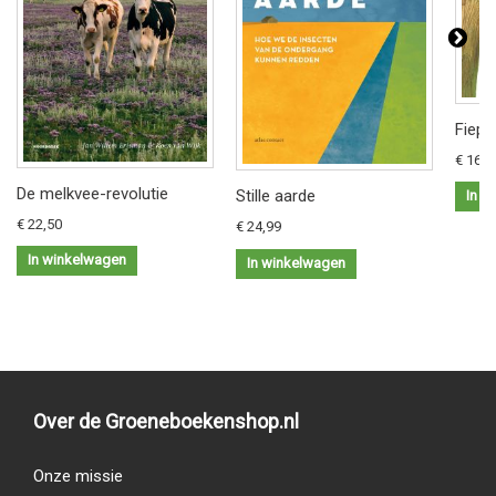
Fiep 
€ 16,9
De melkvee-revolutie
Stille aarde
In w
€ 22,50
€ 24,99
In winkelwagen
In winkelwagen
Over de Groeneboekenshop.nl
Onze missie